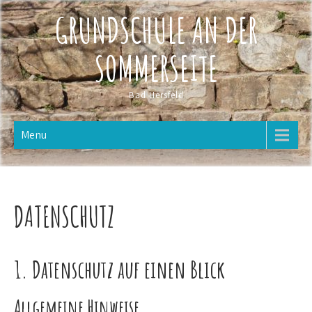
Skip
GRUNDSCHULE AN DER
to
content
SOMMERSEITE
Bad Hersfeld
Menu
DATENSCHUTZ
1. Datenschutz auf einen Blick
Allgemeine Hinweise